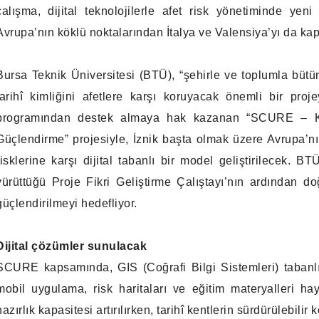
çalışma, dijital teknolojilerle afet risk yönetiminde ye
Avrupa’nın köklü noktalarından İtalya ve Valensiya’yı da ka
Bursa Teknik Üniversitesi (BTÜ), “şehirle ve toplumla bütün
tarihî kimliğini afetlere karşı koruyacak önemli bir pro
programından destek almaya hak kazanan “SCURE – Kents
Güçlendirme” projesiyle, İznik başta olmak üzere Avrupa’n
risklerine karşı dijital tabanlı bir model geliştirilecek. B
yürüttüğü Proje Fikri Geliştirme Çalıştayı’nın ardından doğ
güçlendirilmeyi hedefliyor.
Dijital çözümler sunulacak
SCURE kapsamında, GIS (Coğrafi Bilgi Sistemleri) tabanlı a
mobil uygulama, risk haritaları ve eğitim materyalleri hay
hazırlık kapasitesi artırılırken, tarihî kentlerin sürdürülebil