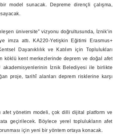
ni bir model sunacak. Depreme dirençli çalışma,
psayacak.
leşen üniversite” vizyonu doğrultusunda, İznik’in
jeye imza attı. KA220-Yetişkin Eğitimi Erasmus+
el Dayanıklılık ve Katılım için Toplulukları
ın köklü kent merkezlerinde deprem ve doğal afet
TÜ akademisyenlerinin İznik Belediyesi ile birlikte
an proje, tarihî alanları deprem risklerine karşı
fet yönetim modeli, çok dilli dijital platform ve
ata geçirilecek. Böylece yerel toplulukların afet
ir korunması için yeni bir yöntem ortaya konacak.