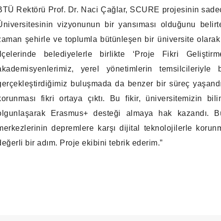
BTÜ Rektörü Prof. Dr. Naci Çağlar, SCURE projesinin sadec
Üniversitesinin vizyonunun bir yansıması olduğunu belirt
zaman şehirle ve toplumla bütünleşen bir üniversite olarak 
ilçelerinde belediyelerle birlikte ‘Proje Fikri Geliştir
akademisyenlerimiz, yerel yönetimlerin temsilcileriyle b
gerçekleştirdiğimiz buluşmada da benzer bir süreç yaşandı
korunması fikri ortaya çıktı. Bu fikir, üniversitemizin bil
olgunlaşarak Erasmus+ desteği almaya hak kazandı. Bu
merkezlerinin depremlere karşı dijital teknolojilerle ko
değerli bir adım. Proje ekibini tebrik ederim.”