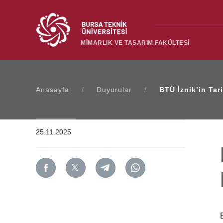
MİMARLIK VE TASARIM FAKÜLTESİ
Anasayfa
/
Duyurular
/
BTÜ İznik’in Tar
25.11.2025