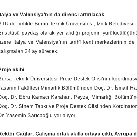
İtalya ve Valensiya’nın da direnci artırılacak
BTÜ ile birlikte Berlin Teknik Üniversitesi, İznik Belediyesi
Enstitüsü paydaş olarak yer alıdığı projenin yürütücülüğün
üzere İtalya ve Valensiya’nın tarihî kent merkezlerinin de 
çalışmaları 24 ay sürecek.
Proje ekibi…
Bursa Teknik Üniversitesi Proje Destek Ofisi'nin koordina
Tasarım Fakültesi Mimarlık Bölümü’nden Doç. Dr. İsmail H
Doç. Dr. Ebru Kamacı Karahan, Peyzaj Mimarlığı Bölümü’n
Doç. Dr. Sinem Tapkı ve Proje Destek Ofisi'nden Kordinatör
Dr. Yasemin Sarıcaoğlu yer alıyor.
Rektör Çağlar: Çalışma ortak akılla ortaya çıktı, Avrupa 